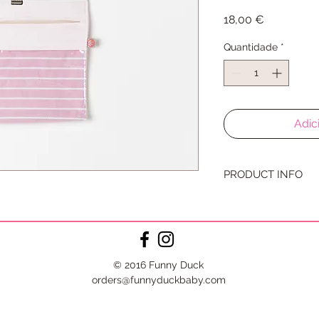
Preço
18,00 €
Quantidade
*
Adic
PRODUCT INFO
Bolsas praticas par
com tecidos 100% A
© 2016 Funny Duck
orders@funnyduckbaby.com