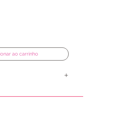
ionar ao carrinho
a guardar as roupa do seu bebe
lgodao.